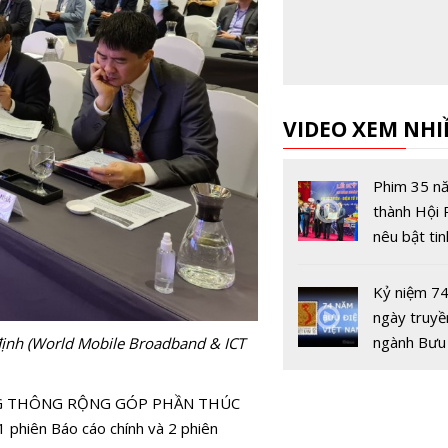
VIDEO XEM NHI
Phim 35 n
thành Hội
nêu bật tin
tận hiến, ý 
sáng tạo c
Kỷ niệm 7
những con
ngày truyề
Vô tuyến -
ngành Bưu
định (World Mobile Broadband & ICT
(15/8/194
15/8/2019
BĂNG THÔNG RỘNG GÓP PHẦN THÚC
hiên Báo cáo chính và 2 phiên