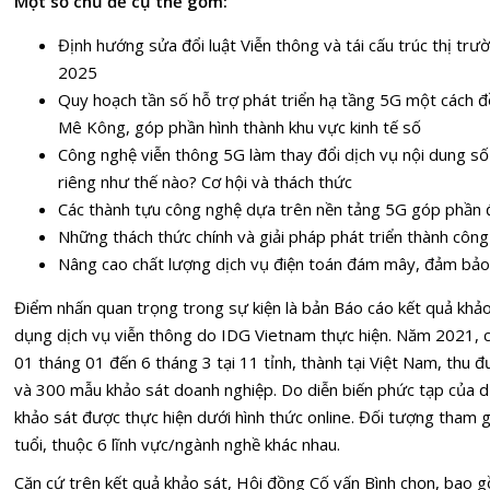
Một số chủ đề cụ thể gồm:
Định hướng sửa đổi luật Viễn thông và tái cấu trúc thị tr
2025
Quy hoạch tần số hỗ trợ phát triển hạ tầng 5G một cách đồ
Mê Kông, góp phần hình thành khu vực kinh tế số
Công nghệ viễn thông 5G làm thay đổi dịch vụ nội dung số 
riêng như thế nào? Cơ hội và thách thức
Các thành tựu công nghệ dựa trên nền tảng 5G góp phần đ
Những thách thức chính và giải pháp phát triển thành cô
Nâng cao chất lượng dịch vụ điện toán đám mây, đảm bảo 
Điểm nhấn quan trọng trong sự kiện là bản Báo cáo kết quả khả
dụng dịch vụ viễn thông do IDG Vietnam thực hiện. Năm 2021, c
01 tháng 01 đến 6 tháng 3 tại 11 tỉnh, thành tại Việt Nam, thu
và 300 mẫu khảo sát doanh nghiệp. Do diễn biến phức tạp của d
khảo sát được thực hiện dưới hình thức online. Đối tượng tham 
tuổi, thuộc 6 lĩnh vực/ngành nghề khác nhau.
Căn cứ trên kết quả khảo sát, Hội đồng Cố vấn Bình chọn, bao g