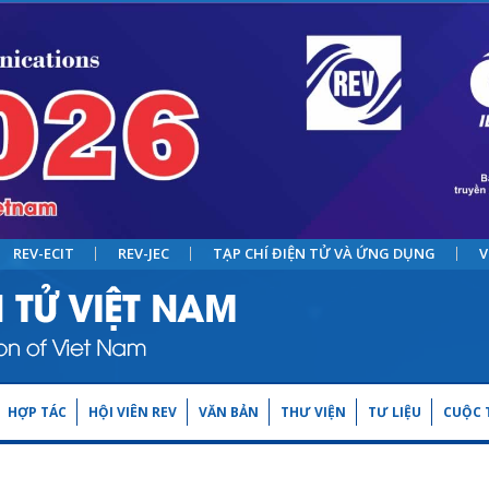
REV-ECIT
REV-JEC
TẠP CHÍ ĐIỆN TỬ VÀ ỨNG DỤNG
V
HỢP TÁC
HỘI VIÊN REV
VĂN BẢN
THƯ VIỆN
TƯ LIỆU
CUỘC T