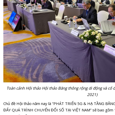
Toàn cảnh Hội thảo Hội thảo Băng thông rộng di động và cố 
2021)
Chủ đề Hội thảo năm nay là “PHÁT TRIỂN 5G & HẠ TẦNG 
ĐẨY QUÁ TRÌNH CHUYỂN ĐỔI SỐ TẠI VIỆT NAM” sẽ bao gồm 1 p