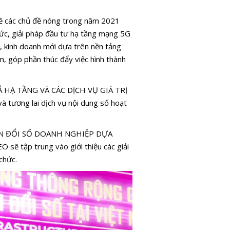
n về các chủ đề nóng trong năm 2021
hức, giải pháp đầu tư hạ tầng mạng 5G
t, kinh doanh mới dựa trên nền tảng
m, góp phần thúc đẩy việc hình thành
Ả HẠ TẦNG VÀ CÁC DỊCH VỤ GIÁ TRỊ
 tương lai dịch vụ nội dung số hoạt
YỂN ĐỔI SỐ DOANH NGHIỆP DỰA
tập trung vào giới thiệu các giải
chức.