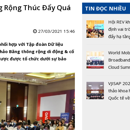
ng Rộng Thúc Đẩy Quá
TIN ĐỌC NHIỀU
Hội REV k
định vai tr
27/03/2021 15:46
đẩy hạ tần
Việt Nam
phối hợp với Tập đoàn Dữ liệu
thảo Băng thông rộng di động & cố
World Mob
được được tổ chức dưới sự bảo
Broadband
Cloud Sum
2024: thị 
băng thông
VJISAP 202
động Việt 
thảo khoa 
chuyển đổi
Quốc tế về
ten và Tru
sóng Việt 
Nhật Bản c
thức khai 