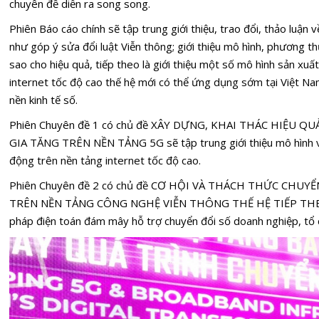
chuyên đề diễn ra song song.
Phiên Báo cáo chính sẽ tập trung giới thiệu, trao đổi, thảo luậ
như góp ý sửa đổi luật Viễn thông; giới thiệu mô hình, phương t
sao cho hiệu quả, tiếp theo là giới thiệu một số mô hình sản xuấ
internet tốc độ cao thế hệ mới có thể ứng dụng sớm tại Việt Na
nền kinh tế số.
Phiên Chuyên đề 1 có chủ đề XÂY DỰNG, KHAI THÁC HIỆU QU
GIA TĂNG TRÊN NỀN TẢNG 5G sẽ tập trung giới thiệu mô hình và
động trên nền tảng internet tốc độ cao.
Phiên Chuyên đề 2 có chủ đề CƠ HỘI VÀ THÁCH THỨC CHU
TRÊN NỀN TẢNG CÔNG NGHỆ VIỄN THÔNG THẾ HỆ TIẾP THEO sẽ 
pháp điện toán đám mây hỗ trợ chuyển đổi số doanh nghiệp, tổ 