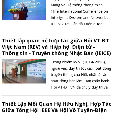
ĐTVT. Về phíaHội có PGS.TS.
Mạng và Hệ thống thông minh
Nguyễn Ngọc Bình– Chủ tịch Hội;
(The International Conference on
GS.TSKH Nguyễn Hồng Vũ- Tổng
Intelligent System and Networks –
thư ký; GS.TSKH Phan Anh-
ICISN 2021) lần đầu tiên được
Nguyên Chủ tịch Hội.
Trường Đại học Công nghệ GTVT
(UTT) đăng cai và tổ chức dưới sự
Thiết lập quan hệ hợp tác giữa Hội VT-ĐT
bảo trợ của Hội vô tuyến – Điện tử
Việt Nam (REV) và Hiệp hội Điện tử -
(REV). Sự kiện sẽ trở thành hoạt
Thông tin - Truyền thông Nhật Bản (IEICE)
động khoa học thường niên được
tổ chức hàng năm.
Trong nhiệm kỳ VI (2014-2018),
ngoài việc duy trì tốt các hoạt động
truyền thống của Hội, nhất là các
hoạt động hàn lâm, Ban chấp hành
Hội VT-ĐT VN đã chú ý duy trì và
phát triển mới những hợp tác với
các hội nghề nghiệp quốc tế. Hội đã
Thiết Lập Mối Quan Hệ Hữu Nghị, Hợp Tác
có quan hệ mật thiết với nhiều tổ
Giữa Tổng Hội IEEE Và Hội Vô Tuyến-Điện
chức nghề nghiệp ĐT-VT trên thế