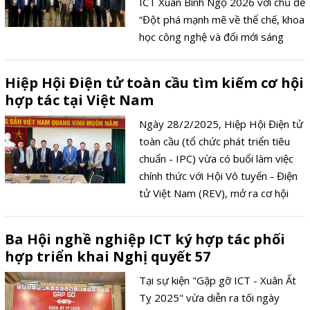
ICT Xuân Bính Ngọ 2026 với chủ đề
“Đột phá mạnh mẽ về thể chế, khoa
học công nghệ và đổi mới sáng
tạo”. Chương trình là hoạt động
thường niên do 20 tổ chức xã hội,
Hiệp Hội Điện tử toàn cầu tìm kiếm cơ hội
nghề nghiệp hàng đầu trong lĩnh
hợp tác tại Việt Nam
vực công nghệ thông tin, truyền
thông và chuyển đổi số cùng phối
Ngày 28/2/2025, Hiệp Hội Điện tử
hợp tổ chức.
toàn cầu (tổ chức phát triển tiêu
chuẩn - IPC) vừa có buổi làm việc
chính thức với Hội Vô tuyến - Điện
tử Việt Nam (REV), mở ra cơ hội
hợp tác sâu rộng trong lĩnh vực
sản xuất điện tử.
Ba Hội nghề nghiệp ICT ký hợp tác phối
hợp triển khai Nghị quyết 57
Tại sự kiện "Gặp gỡ ICT - Xuân Ất
Tỵ 2025" vừa diễn ra tối ngày