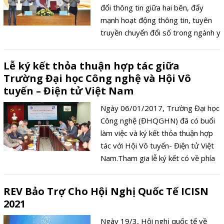
đổi thông tin giữa hai bên, đẩy
mạnh hoạt động thông tin, tuyên
truyền chuyển đổi số trong ngành y
tế, trước hết là chuyển đổi nhận
thức của lãnh đạo, cán bộ công
Lễ ký kết thỏa thuận hợp tác giữa
chức, viên chức và người lao động
Trường Đại học Công nghệ và Hội Vô
trong toàn ngành y tế về vai trò, ý
tuyến – Điện tử Việt Nam
nghĩa, lợi ích và các nội dung cơ bản
của chương trình chuyển đổi số y
Ngày 06/01/2017, Trường Đại học
tế.
Công nghệ (ĐHQGHN) đã có buổi
làm việc và ký kết thỏa thuận hợp
tác với Hội Vô tuyến- Điện tử Việt
Nam.Tham gia lễ ký kết có về phía
Trường Đại học Công nghệ có
PGS.TS.Nguyễn Việt Hà – Hiệu
REV Bảo Trợ Cho Hội Nghị Quốc Tế ICISN
trưởng Nhà trường, PGS.TS. Chử
2021
Đức Trình- Chủ nhiệm khoa ĐTVT
cùng ban chủ nhiệm và cán bộ khoa
Ngày 19/3, Hội nghị quốc tế về