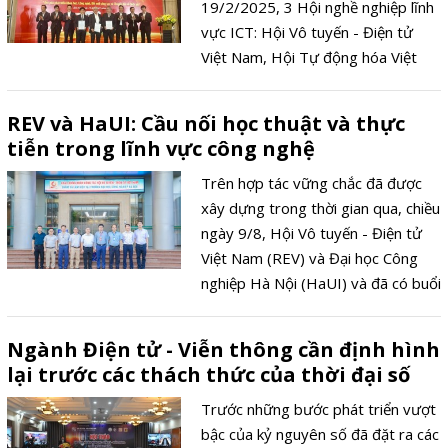
19/2/2025, 3 Hội nghề nghiệp lĩnh
vực ICT: Hội Vô tuyến - Điện tử
Việt Nam, Hội Tự động hóa Việt
Nam và Hội Tin học Việt Nam đã ký
kết thỏa thuận hợp tác triển khai
REV và HaUI: Cầu nối học thuật và thực
Nghị quyết 57-NQ/TW của Bộ
tiễn trong lĩnh vực công nghệ
Chính trị về đột phá phát triển khoa
học công nghệ, đổi mới sáng tạo và
Trên hợp tác vững chắc đã được
chuyển đổi số.
xây dựng trong thời gian qua, chiều
ngày 9/8, Hội Vô tuyến - Điện tử
Việt Nam (REV) và Đại học Công
nghiệp Hà Nội (HaUI) và đã có buổi
làm việc quan trọng, hướng tới sự
hợp tác sâu rộng và thực chất hơn.
Ngành Điện tử - Viễn thông cần định hình
Buổi làm việc không chỉ bàn về nhu
lại trước các thách thức của thời đại số
cầu cấp thiết về nhân lực chất
lượng cao trong lĩnh vực điện tử -
Trước những bước phát triển vượt
viễn thông và công nghệ thông tin,
bậc của kỷ nguyên số đã đặt ra các