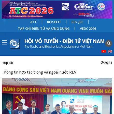
ATC
REV-ECIT
REV-JEC
TẠP CHÍ ĐIỆN TỬ VÀ ỨNG DỤNG
VEDC 2026
Hợp tác
20:31
Thông tin hợp tác trong và ngoài nước REV