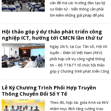
mà còn hứa hẹn tạo ra những bước
vấn đề mà các trường đào tạo kỹ
đột phá quan trọng và thiết thực
sư Điện tử - Viễn thông cần phải
dựa trên sự thấu hiểu và những thế
tìm kiếm những giải pháp để phù
mạnh của cả hai bên trước làn sóng
hợp với những xu hướng công nghệ
cách mạng công nghiệp 4.0 toàn
để nâng cao chất lượng nguồn nhân
Hội thảo góp ý dự thảo phát triển công
cầu.
lực đảm bảo được các yêu cầu của
nghiệp ICT, hướng tới CMCN lần thứ tư
thời đại.
Ngày 26/5, tại Cục Tần số, Hội Vô
tuyến – Điện tử Việt Nam (REV)
phối hợp với Vụ công nghệ thông
tin – Bộ TT&TT tổ chức hội thảo
góp ý Chương trình phát triển Công
nghệ thông tin, Điện tử - Viễn
thông đến năm 2025, tầm nhìn đến
Lễ Ký Chương Trình Phối Hợp Truyền
năm 2030, hướng tới cuộc cách
Thông Chuyển Đổi Số Y Tế
mạng công nghiệp lần thứ tư
(CMCN4).
Theo đó, hợp tác giữa EHA và REV
nhằm mục đích tăng cường trao