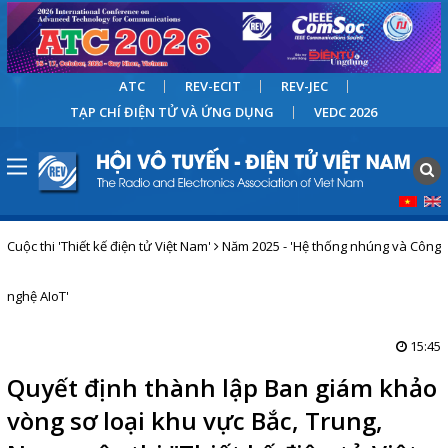
ATC
REV-ECIT
REV-JEC
TẠP CHÍ ĐIỆN TỬ VÀ ỨNG DỤNG
VEDC 2026
Cuộc thi 'Thiết kế điện tử Việt Nam'
Năm 2025 - 'Hệ thống nhúng và Công
nghệ AIoT'
15:45
Quyết định thành lập Ban giám khảo
vòng sơ loại khu vực Bắc, Trung,