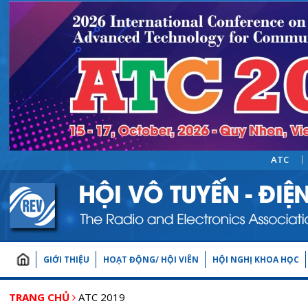
ATC
GIỚI THIỆU
HOẠT ĐỘNG/ HỘI VIÊN
HỘI NGHỊ KHOA HỌC
TRANG CHỦ
ATC 2019