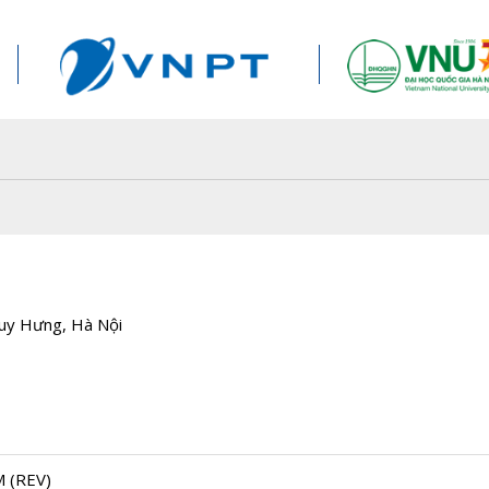
15/8/2019
Thư mời đă
tổ chức Hộ
ATC 2026
Duy Hưng, Hà Nội
Tạp chí củ
Vô tuyến -
Việt Nam 
tính điểm 
 (REV)