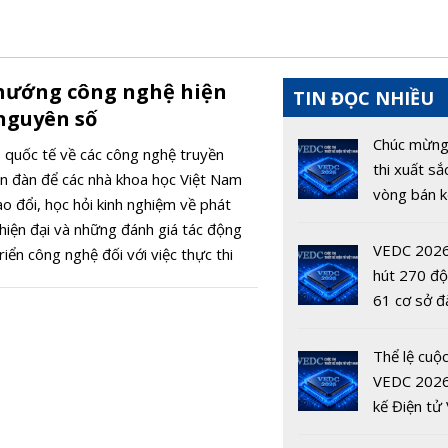
 hướng công nghệ hiện
TIN ĐỌC NHIỀU
 nguyên số
Chúc mừng
 quốc tế về các công nghệ truyền
thi xuất sắ
iễn đàn để các nhà khoa học Việt Nam
vòng bán k
ao đổi, học hỏi kinh nghiệm về phát
VEDC 202
 hiện đại và những đánh giá tác động
VEDC 2026
iển công nghệ đối với việc thực thi
hút 270 đội
ớc ta.
61 cơ sở đ
hơn 1.000 
viên tham 
Thể lệ cuộc
VEDC 2026
kế Điện tử 
Nam 2026