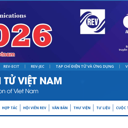
REV-ECIT
REV-JEC
TẠP CHÍ ĐIỆN TỬ VÀ ỨNG DỤNG
V
HỢP TÁC
HỘI VIÊN REV
VĂN BẢN
THƯ VIỆN
TƯ LIỆU
CUỘC T