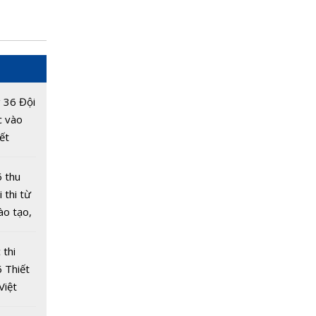
 36 Đội
c vào
ết
6
 thu
 thi từ
ào tạo,
sinh
gia
 thi
 Thiết
Việt