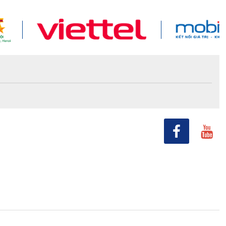
)
ng cai
i nghị
a Hội
 Điện tử
được
cao ở 2