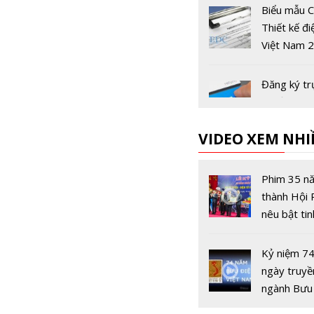
Biểu mẫu C
Thiết kế đi
Việt Nam 
Đăng ký tr
tuyến Cuộc
'Thiết kế đ
VIDEO XEM NHI
Việt Nam 
Quyết định
Tổ chức Cu
Phim 35 n
"Thiết kế Đ
thành Hội
Việt Nam" 
nêu bật tin
đề Cuộc th
tận hiến, ý 
2026
sáng tạo c
Kỷ niệm 7
những con
ngày truyề
Vô tuyến -
ngành Bưu
(15/8/194