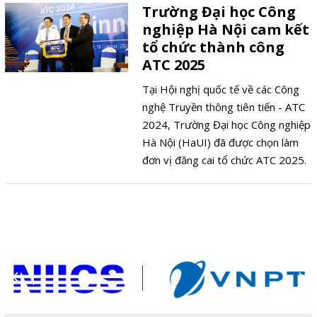
Trường Đại học Công
nghiệp Hà Nội cam kết
tổ chức thành công
ATC 2025
Tại Hội nghị quốc tế về các Công
nghệ Truyền thông tiên tiến - ATC
2024, Trường Đại học Công nghiệp
Hà Nội (HaUI) đã được chọn làm
đơn vị đăng cai tổ chức ATC 2025.
Đây là một sự kiện quan trọng
trong lĩnh vực công nghệ truyền
thông, do Hội Vô tuyến - Điện tử
Việt Nam (REV) và Hiệp hội Truyền
thông IEEE (IEEE ComSoc) tổ chức
hàng năm, nhằm tạo cơ hội giao
lưu, trao đổi học thuật giữa các nhà
nghiên cứu, chuyên gia trên toàn