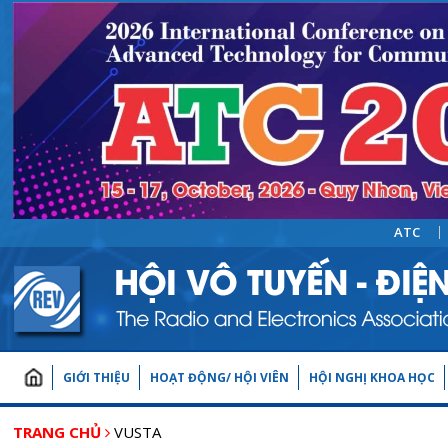
ATC
GIỚI THIỆU
HOẠT ĐỘNG/ HỘI VIÊN
HỘI NGHỊ KHOA HỌC
TRANG CHỦ
VUSTA