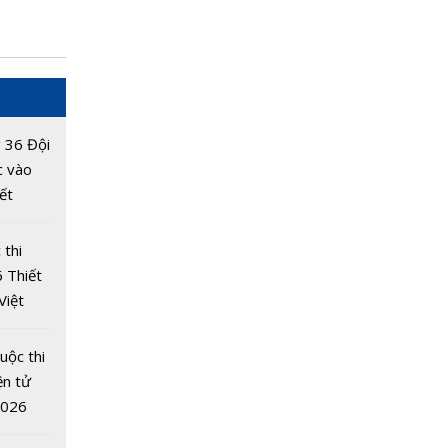
 36 Đội
c vào
ết
6
 thi
 Thiết
Việt
uộc thi
ện tử
2026