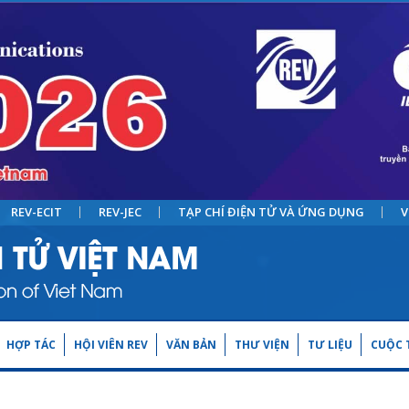
REV-ECIT
REV-JEC
TẠP CHÍ ĐIỆN TỬ VÀ ỨNG DỤNG
V
HỢP TÁC
HỘI VIÊN REV
VĂN BẢN
THƯ VIỆN
TƯ LIỆU
CUỘC T