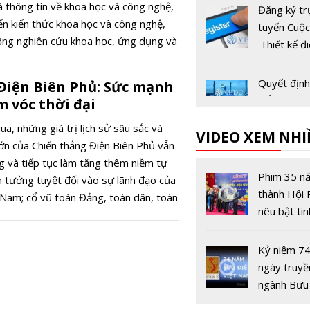
à thông tin về khoa học và công nghệ,
Đăng ký tr
ến kiến thức khoa học và công nghệ,
tuyến Cuộc
ộng nghiên cứu khoa học, ứng dụng và
'Thiết kế đ
hệ, các hoạt động tư vấn, phản biện
Việt Nam 
 các hoạt động tôn vinh trí thức khoa
Quyết định
Điện Biên Phủ: Sức mạnh
t Nam...
Tổ chức Cu
m vóc thời đại
"Thiết kế Đ
a, những giá trị lịch sử sâu sắc và
VIDEO XEM NHI
Việt Nam" 
lớn của Chiến thắng Điện Biên Phủ vẫn
đề Cuộc th
Thư mời đă
g và tiếp tục làm tăng thêm niềm tự
2026
tổ chức Hộ
Phim 35 n
n tưởng tuyệt đối vào sự lãnh đạo của
ATC 2026
thành Hội
Nam; cổ vũ toàn Đảng, toàn dân, toàn
nêu bật tin
hấn đấu dưới lá cờ vẻ vang của Đảng
tận hiến, ý 
 Tổ quốc, vì chủ nghĩa xã hội, vì hạnh
sáng tạo c
rong công cuộc đổi mới toàn diện và
Kỷ niệm 7
những con
ày càng sâu rộng hiện nay.
ngày truyề
Vô tuyến -
ngành Bưu
(15/8/194
Tạp chí củ