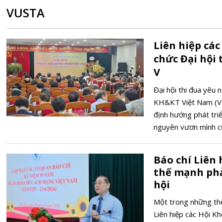
VUSTA
Liên hiệp cá
chức Đại hội 
V
Đại hội thi đua yêu 
KH&KT Việt Nam (VUS
định hướng phát tri
nguyên vươn mình c
Báo chí Liên 
thế mạnh phả
hội
Một trong những thế
Liên hiệp các Hội K