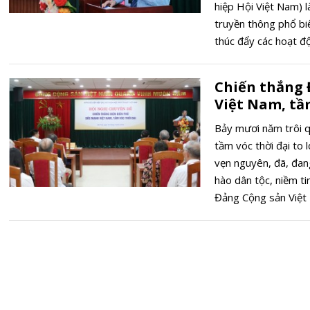
hiệp Hội Việt Nam) l
truyền thông phổ bi
thúc đẩy các hoạt đ
chuyển giao công ng
và giám định xã hội,
Chiến thắng 
học và công nghệ Việ
Việt Nam, tầ
Bảy mươi năm trôi qu
tầm vóc thời đại to 
vẹn nguyên, đã, đan
hào dân tộc, niềm ti
Đảng Cộng sản Việt 
quân không ngừng p
vì độc lập, tự do của
phúc của nhân dân t
hội nhập quốc tế ng