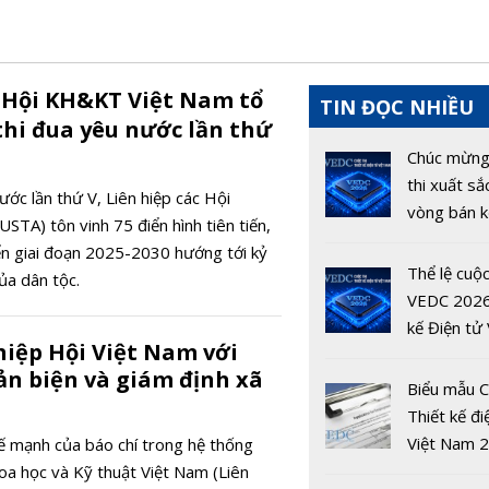
c Hội KH&KT Việt Nam tổ
TIN ĐỌC NHIỀU
thi đua yêu nước lần thứ
Chúc mừng
thi xuất sắ
nước lần thứ V, Liên hiệp các Hội
vòng bán k
TA) tôn vinh 75 điển hình tiên tiến,
VEDC 202
ển giai đoạn 2025-2030 hướng tới kỷ
Thể lệ cuộc
ủa dân tộc.
VEDC 2026
kế Điện tử 
hiệp Hội Việt Nam với
Nam 2026
n biện và giám định xã
Biểu mẫu C
Thiết kế đi
Việt Nam 
 mạnh của báo chí trong hệ thống
hoa học và Kỹ thuật Việt Nam (Liên