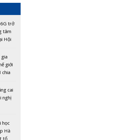
 6G trở
g tâm
ại Hội
tế ATC
 gia
hế giới
 chia
nghị
ng cai
i nghị
i học
ệp Hà
t tổ