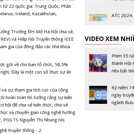
chức thành
ến từ 22 quốc gia: Trung Quốc, Phần
ATC 2025
elarus, Ireland, Kazakhstan,
ATC 2024: 
và bán dẫn
đẩy đổi mớ
trưởng Trường ĐH Mở Hà Nội chia sẻ,
VIDEO XEM NHI
phát triển 
 (REV) và Hiệp hội Truyền thông IEEE
cầu
tham gia của đông đảo các nhà khoa
ATC 2022 
Những tiến
Phim 35 n
trong truy
thành Hội
ược gửi về cho ban tổ chức, 58,5%
thông khô
nêu bật tin
 nghị. Đây là một con số thực sự ấn
B5G / 6G
tận hiến, ý 
sáng tạo c
Kỷ niệm 7
ế và sự tham gia tích cực của cộng
những con
ngày truyề
tôi hoàn toàn tin tưởng rằng sự kiện
Vô tuyến -
ngành Bưu
 hội để chia sẻ kiến thức, chia sẻ
(15/8/194
 học và chuyển giao công nghệ hướng
15/8/2019
ới", PGS.TS Nguyễn Thị Nhung nói.
Đại học M