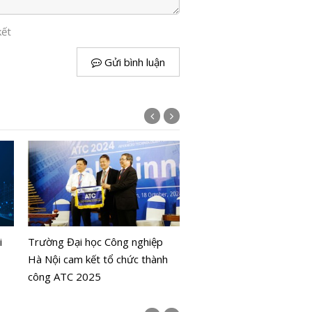
kết
Gửi bình luận
ATC 2024: AI, 6G và bán
thúc đẩy đổi mới và phát 
i
Trường Đại học Công nghiệp
toàn cầu
Hà Nội cam kết tổ chức thành
công ATC 2025