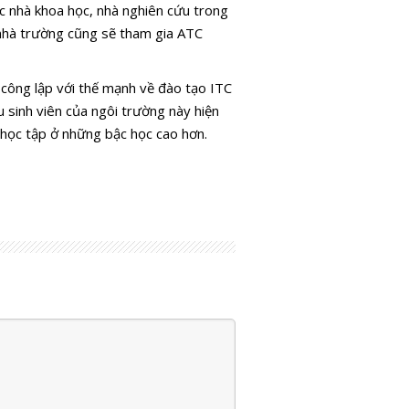
c nhà khoa học, nhà nghiên cứu trong
 nhà trường cũng sẽ tham gia ATC
ATC-2021 
nghệ tiên t
công lập với thế mạnh về đào tạo ITC
Truyền thô
u sinh viên của ngôi trường này hiện
chính thức 
i học tập ở những bậc học cao hơn.
mạc
ATC 2019:
hướng côn
hiện đại tr
nguyên số