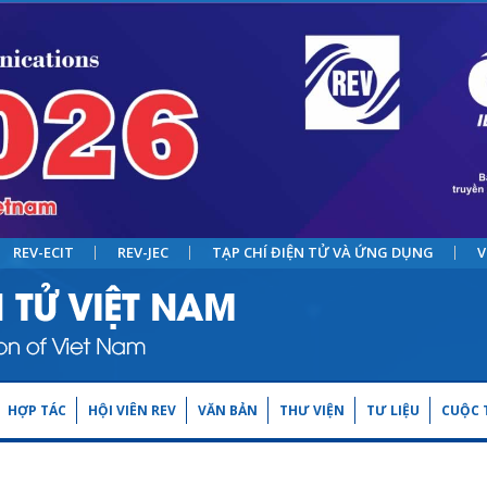
REV-ECIT
REV-JEC
TẠP CHÍ ĐIỆN TỬ VÀ ỨNG DỤNG
V
HỢP TÁC
HỘI VIÊN REV
VĂN BẢN
THƯ VIỆN
TƯ LIỆU
CUỘC T