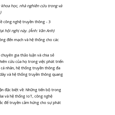
Nội đưa A
à khoa học, nhà nghiên cứu trong và
2022 trở l
)
đô
ại hội nghị này. (Ảnh: Vân Anh)
hông đến mạch và hệ thống cho các
ATC-2021: 
 chuyên gia thảo luận và chia sẻ
tương lai c
hiên cứu của họ trong việc phát triển
ngành côn
 cá nhân, hệ thống truyền thông đa
nghiệp bán
 dây và hệ thống truyền thông quang
thế giới
uận đặc biệt về: Những tiến bộ trong
ai và hệ thống IoT, công nghệ
chắc để truyền cảm hứng cho sự phát