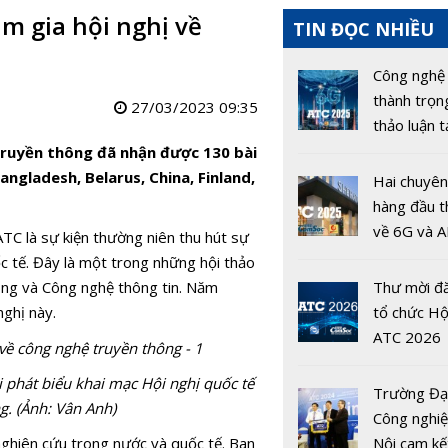
m gia hội nghị về
TIN ĐỌC NHIỀU
Công nghệ
thành trọn
27/03/2023 09:35
thảo luận t
nghị quốc 
 Truyền thông đã nhận được 130 bài
2025
angladesh, Belarus, China, Finland,
Hai chuyên
hàng đầu t
về 6G và AI
ATC là sự kiện thường niên thu hút sự
sẻ tại hội 
c tế. Đây là một trong những hội thảo
ATC 2025
hông và Công nghệ thông tin. Năm
Thư mời đă
nghị này.
tổ chức Hộ
ATC 2026
phát biểu khai mạc Hội nghị quốc tế
Trường Đạ
g. (Ảnh: Vân Anh)
Công nghi
Nội cam kế
ghiên cứu trong nước và quốc tế. Ban