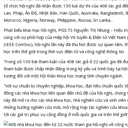
tổ chức hội nghị đã nhận được 130 bài dự thi của 408 tác giả đ
Lan, Pháp, Ấn Độ, Nhật Bản, Hàn Quốc, Australia, Bangladesh, B
Morocco, Nigeria, Norway, Philippine, Russia, Sri Lanka...
Phát biểu khai mạc hội nghị, PGS.TS Nguyễn Thị Nhung - Hiệu 
cùng với sự phối hợp của Hiệp hội Vô tuyến & Điện tử Việt Nam
(IEEE ComSoc), hội nghị lần này đã thu hút được sự quan tâm, 
học trên thế giới trong lĩnh vực điện tử và công nghệ thông tin.
Trong số 130 bài tham luận của 408 tác giả ở 22 quốc gia đã đ
tham luận được chấp nhận đăng trong kỷ yếu và trình bày tại hội
tượng đối với một hội thảo khoa học mang tính chuyên ngành.
"Với sự chuẩn bị chuyên nghiệp, khoa học, đạt tiêu chuẩn quốc t
đồng các nhà khoa học liên quan đến chủ đề của hội nghị, chúng 
này đã mở ra cho các nhà khoa học, nhà nghiên cứu và sinh viên cơ
những hướng nghiên cứu mới, mở rộng hợp tác nghiên cứu khoa
tới các giá trị phục vụ cộng đồng ở mỗi quốc gia và trên thế gi