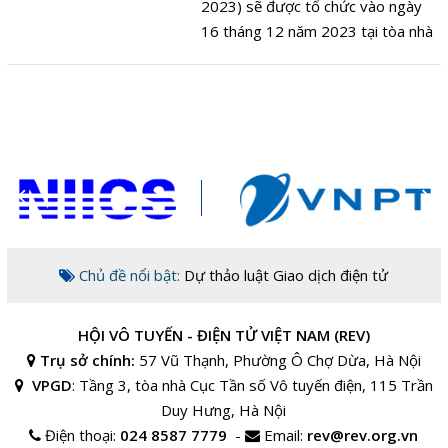
2023) sẽ được tổ chức vào ngày
16 tháng 12 năm 2023 tại tòa nhà
Cục Tần số Vô tuyến điện, 115
Trần Duy Hưng, Cầu Giấy, Hà Nội.
Chủ đề nổi bật:
Dự thảo luật Giao dịch điện tử
HỘI VÔ TUYẾN - ĐIỆN TỬ VIỆT NAM (REV)
Trụ sở chính:
57 Vũ Thạnh, Phường Ô Chợ Dừa, Hà Nội
VPGD
:
Tầng 3, tòa nhà Cục Tần số Vô tuyến điện, 115 Trần
Duy Hưng, Hà Nội
Điện thoại:
024 8587 7779
-
Email:
rev@rev.org.vn