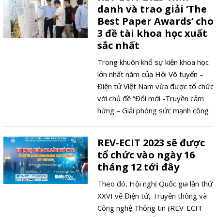
danh và trao giải ‘The
Best Paper Awards’ cho
3 đề tài khoa học xuất
sắc nhất
Trong khuôn khổ sự kiện khoa học
lớn nhất năm của Hội Vô tuyến –
Điện tử Việt Nam vừa được tổ chức
với chủ đề “Đổi mới -Truyền cảm
hứng – Giải phóng sức mạnh công
nghệ”, Ban Tổ Chức đã trao giải
The Best Paper Awards cho 3 đề
REV-ECIT 2023 sẽ được
tài xuất sắc nhất.
tổ chức vào ngày 16
tháng 12 tới đây
Theo đó, Hội nghị Quốc gia lần thứ
XXVI về Điện tử, Truyền thông và
Công nghệ Thông tin (REV-ECIT